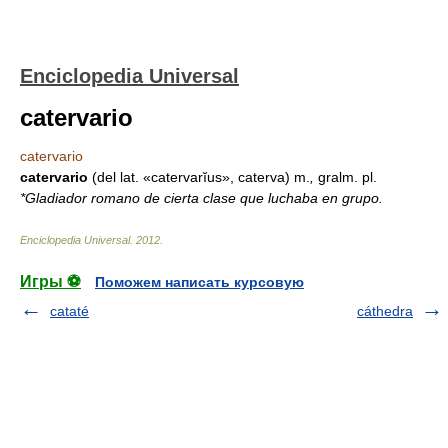
Enciclopedia Universal
catervario
catervario
catervario
(del lat. «catervarĭus», caterva) m.
,
gralm. pl.
*Gladiador romano de cierta clase que luchaba en grupo.
Enciclopedia Universal
.
2012
.
Игры ⚽
Поможем написать курсовую
cataté
cáthedra