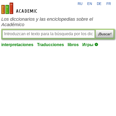
RU
EN
DE
FR
es-academic.com
Los diccionarios y las enciclopedias sobre el
Académico
¡Buscar!
interpretaciones
Traducciones
libros
Игры ⚽